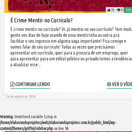
76
0
172
É Crime Mentir no Curriculo?
É crime mentir no currículo? Vc já mentiu no seu currículo? Tem muit
gente nos dias de hoje usando de uma mentirinha ou outra prá
facilitar o seu ingresso em alguma vaga importante! Fica comigo e
vamos falar do seu curriculo! Todas as vezes que precisamos
apresentar um currículo, quer para a procura de um emprego, quer
para apresentar para um edital público ou privado temos a tendência
a atualizar esse…
CONTINUAR LENDO
VER O VÍD
26 de agosto de 2020
Warning
: Undefined variable $stop in
/home/elaborandoprojetos/web/elaborandoprojetos.com.br/public_html/wp-
content/themes/griffin/sidebar.php
on line
16