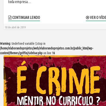
toda empresa…
CONTINUAR LENDO
VER O VÍD
18 de abril de 2019
Warning
: Undefined variable $stop in
/home/elaborandoprojetos/web/elaborandoprojetos.com.br/public_html/wp-
content/themes/griffin/sidebar.php
on line
16