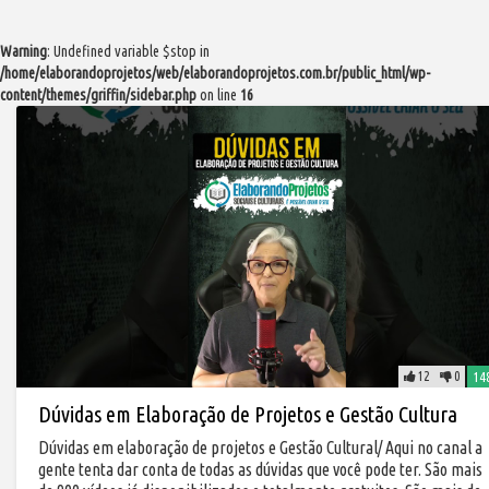
Warning
: Undefined variable $stop in
/home/elaborandoprojetos/web/elaborandoprojetos.com.br/public_html/wp-
content/themes/griffin/sidebar.php
on line
16
12
0
14
Dúvidas em Elaboração de Projetos e Gestão Cultura
Dúvidas em elaboração de projetos e Gestão Cultural/ Aqui no canal a
gente tenta dar conta de todas as dúvidas que você pode ter. São mais