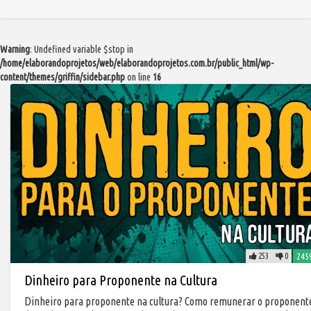
Warning
: Undefined variable $stop in
/home/elaborandoprojetos/web/elaborandoprojetos.com.br/public_html/wp-
content/themes/griffin/sidebar.php
on line
16
253
0
245
Dinheiro para Proponente na Cultura
Dinheiro para proponente na cultura? Como remunerar o proponent