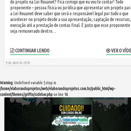
do projeto na Lei Rouanet? Fica comigo que eu vou te contar! Todo
proponente – pessoa física ou jurídica que apresentar um projeto par
a Lei Rouanet deve saber que será o responsável legal por tudo o que
acontecer no projeto desde a sua apresentação, captação de recursos,
execução até a prestação de contas final. É justo que esse proponente
seja remunerado dentro…
CONTINUAR LENDO
VER O VÍD
9 de abril de 2018
Warning
: Undefined variable $stop in
/home/elaborandoprojetos/web/elaborandoprojetos.com.br/public_html/wp-
content/themes/griffin/sidebar.php
on line
16