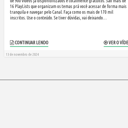
de 900 vídeos já disponibilizados e totalmente gratuitos. São mais de
16 PlayLists que organizam os temas prá você acessar de forma mais
tranquila e navegar pelo Canal. Faça como os mais de 170 mil
inscritos. Use o conteúdo. Se tiver dúvidas, vai deixando…
CONTINUAR LENDO
VER O VÍD
13 de novembro de 2024