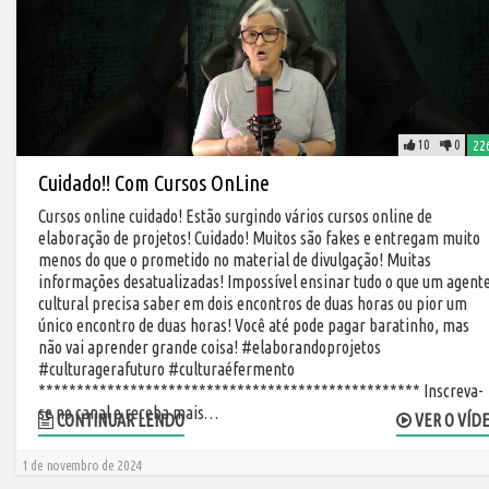
10
0
22
Cuidado!! Com Cursos OnLine
Cursos online cuidado! Estão surgindo vários cursos online de
elaboração de projetos! Cuidado! Muitos são fakes e entregam muito
menos do que o prometido no material de divulgação! Muitas
informações desatualizadas! Impossível ensinar tudo o que um agent
cultural precisa saber em dois encontros de duas horas ou pior um
único encontro de duas horas! Você até pode pagar baratinho, mas
não vai aprender grande coisa! #elaborandoprojetos
#culturagerafuturo #culturaéfermento
************************************************** Inscreva-
se no canal e receba mais…
CONTINUAR LENDO
VER O VÍD
1 de novembro de 2024