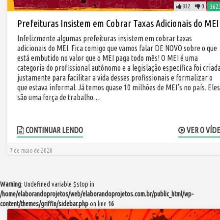
332
0
362
Prefeituras Insistem em Cobrar Taxas Adicionais do MEI
Infelizmente algumas prefeituras insistem em cobrar taxas
adicionais do MEI. Fica comigo que vamos falar DE NOVO sobre o que
está embutido no valor que o MEI paga todo mês! O MEI é uma
categoria do profissional autônomo e a legislação específica foi criad
justamente para facilitar a vida desses profissionais e formalizar o
que estava informal. Já temos quase 10 milhões de MEI’s no país. Eles
são uma força de trabalho…
CONTINUAR LENDO
VER O VÍD
7 de maio de 2020
Warning
: Undefined variable $stop in
/home/elaborandoprojetos/web/elaborandoprojetos.com.br/public_html/wp-
content/themes/griffin/sidebar.php
on line
16