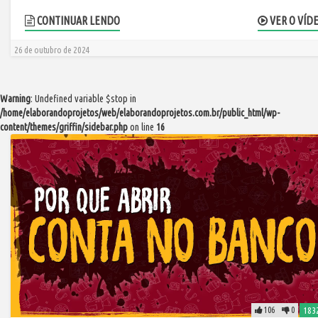
CONTINUAR LENDO
VER O VÍD
26 de outubro de 2024
Warning
: Undefined variable $stop in
/home/elaborandoprojetos/web/elaborandoprojetos.com.br/public_html/wp-
content/themes/griffin/sidebar.php
on line
16
106
0
183